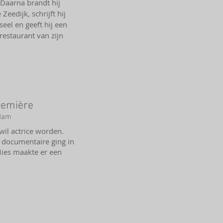
Daarna brandt hij
eedijk, schrijft hij
eel en geeft hij een
restaurant van zijn
première
rdam
il actrice worden.
 documentaire ging in
Mies maakte er een