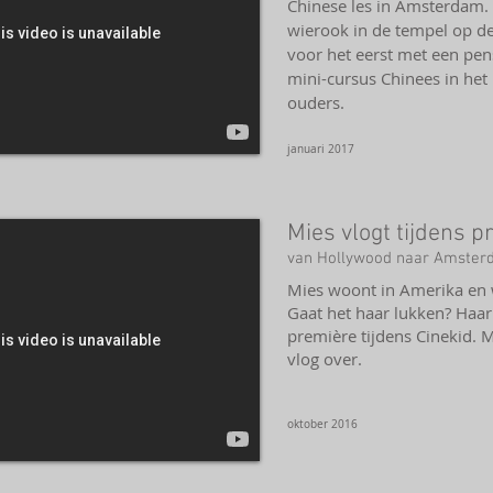
Chinese les in Amsterdam. 
wierook in de tempel op de Z
voor het eerst met een pens
mini-cursus Chinees in het 
ouders.
januari 2017
Mies vlogt tijdens 
van Hollywood naar Amste
Mies woont in Amerika en w
Gaat het haar lukken? Haar
première tijdens Cinekid. 
vlog over.
oktober 2016