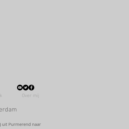
k
Over mij
terdam
1) uit Purmerend naar