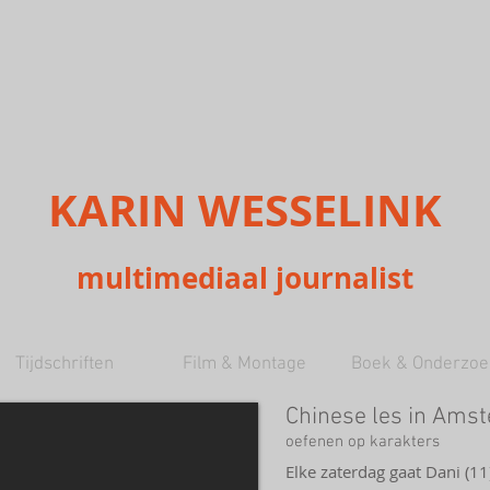
KARIN WESSELINK
multimediaal journalist
Tijdschriften
Film & Montage
Boek & Onderzoe
Chinese les in Ams
oefenen op karakters
Elke zaterdag gaat Dani (1